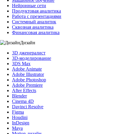
Машинное обучение
Нейронные сети
Продуктовая аналитика
Работа с презентациями
Системный аналитик
Сквозная аналитика
Финансовая аналитика
Дизайн
3D дженералист
3D-моделирование
3DS Max
Adobe Animate
Adobe Illustrator
Adobe Photoshop
Adobe Premiere
After Effects
Blender
Cinema 4D
Davinci Resolve
Figma
Houdini
InDesign
Maya
Motion-дизайн