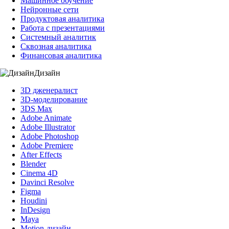
Машинное обучение
Нейронные сети
Продуктовая аналитика
Работа с презентациями
Системный аналитик
Сквозная аналитика
Финансовая аналитика
Дизайн
3D дженералист
3D-моделирование
3DS Max
Adobe Animate
Adobe Illustrator
Adobe Photoshop
Adobe Premiere
After Effects
Blender
Cinema 4D
Davinci Resolve
Figma
Houdini
InDesign
Maya
Motion-дизайн