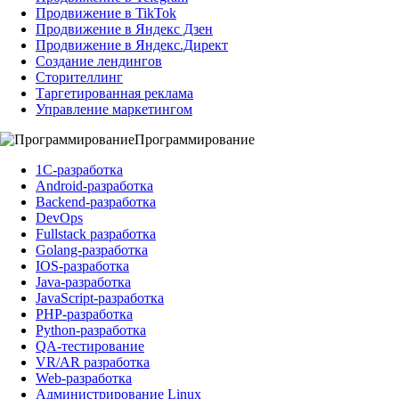
Продвижение в TikTok
Продвижение в Яндекс Дзен
Продвижение в Яндекс.Директ
Создание лендингов
Сторителлинг
Таргетированная реклама
Управление маркетингом
Программирование
1C-разработка
Android-разработка
Backend-разработка
DevOps
Fullstack разработка
Golang-разработка
IOS-разработка
Java-разработка
JavaScript-разработка
PHP-разработка
Python-разработка
QA-тестирование
VR/AR разработка
Web-разработка
Администрирование Linux