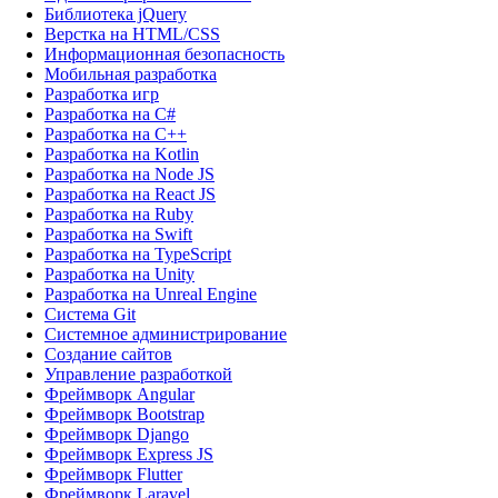
Библиотека jQuery
Верстка на HTML/CSS
Информационная безопасность
Мобильная разработка
Разработка игр
Разработка на C#
Разработка на C++
Разработка на Kotlin
Разработка на Node JS
Разработка на React JS
Разработка на Ruby
Разработка на Swift
Разработка на TypeScript
Разработка на Unity
Разработка на Unreal Engine
Система Git
Системное администрирование
Создание сайтов
Управление разработкой
Фреймворк Angular
Фреймворк Bootstrap
Фреймворк Django
Фреймворк Express JS
Фреймворк Flutter
Фреймворк Laravel