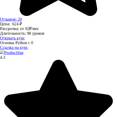
Отзывов: 20
Цена:
624
₽
Рассрочка:
от 92
₽
/мес
Длительность:
98 уроков
Открыть курс
Основы Python с 0
Ссылка на курс
ProductStar
4.3