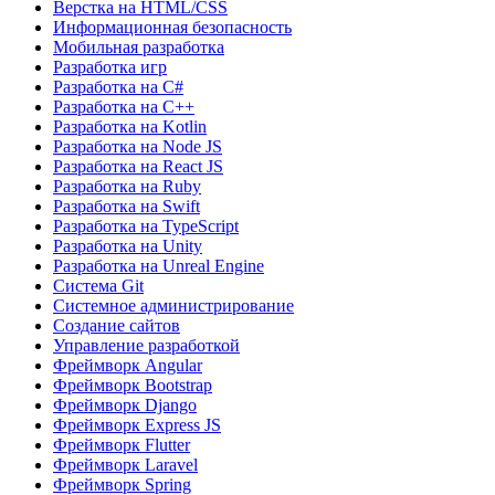
Верстка на HTML/CSS
Информационная безопасность
Мобильная разработка
Разработка игр
Разработка на C#
Разработка на C++
Разработка на Kotlin
Разработка на Node JS
Разработка на React JS
Разработка на Ruby
Разработка на Swift
Разработка на TypeScript
Разработка на Unity
Разработка на Unreal Engine
Система Git
Системное администрирование
Создание сайтов
Управление разработкой
Фреймворк Angular
Фреймворк Bootstrap
Фреймворк Django
Фреймворк Express JS
Фреймворк Flutter
Фреймворк Laravel
Фреймворк Spring