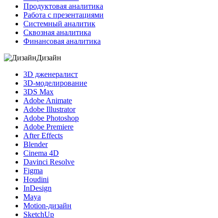
Продуктовая аналитика
Работа с презентациями
Системный аналитик
Сквозная аналитика
Финансовая аналитика
Дизайн
3D дженералист
3D-моделирование
3DS Max
Adobe Animate
Adobe Illustrator
Adobe Photoshop
Adobe Premiere
After Effects
Blender
Cinema 4D
Davinci Resolve
Figma
Houdini
InDesign
Maya
Motion-дизайн
SketchUp