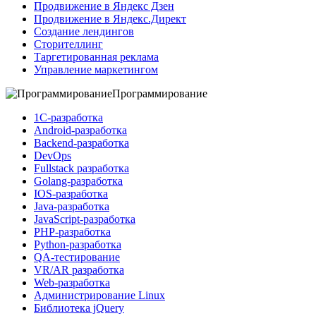
Продвижение в Яндекс Дзен
Продвижение в Яндекс.Директ
Создание лендингов
Сторителлинг
Таргетированная реклама
Управление маркетингом
Программирование
1C-разработка
Android-разработка
Backend-разработка
DevOps
Fullstack разработка
Golang-разработка
IOS-разработка
Java-разработка
JavaScript-разработка
PHP-разработка
Python-разработка
QA-тестирование
VR/AR разработка
Web-разработка
Администрирование Linux
Библиотека jQuery