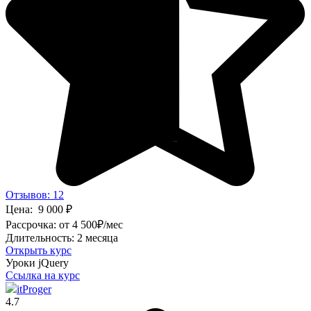
Отзывов: 12
Цена:
9 000
₽
Рассрочка:
от 4 500
₽
/мес
Длительность:
2 месяца
Открыть курс
Уроки jQuery
Ссылка на курс
itProger
4.7